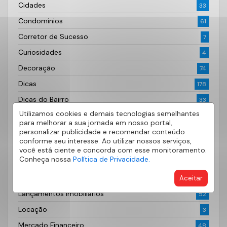
Cidades
33
Condomínios
61
Corretor de Sucesso
7
Curiosidades
4
Decoração
74
Dicas
178
Dicas do Bairro
33
Utilizamos cookies e demais tecnologias semelhantes
Documentação Imobiliária
6
para melhorar a sua jornada em nosso portal,
Fotografia
2
personalizar publicidade e recomendar conteúdo
conforme seu interesse. Ao utilizar nossos serviços,
Imóveis
62
você está ciente e concorda com esse monitoramento.
Conheça nossa
Política de Privacidade.
Imóveis à venda
29
Investimento
Aceitar
14
Lançamentos Imobiliários
52
Locação
3
Mercado Financeiro
48