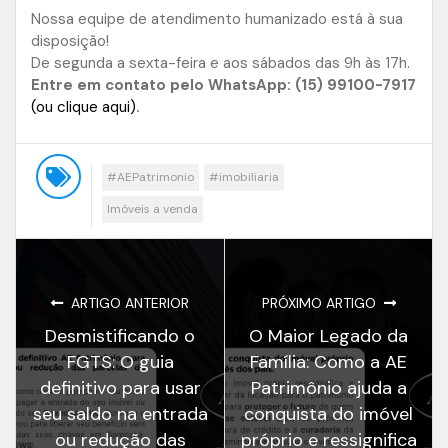
Nossa equipe de atendimento humanizado está à sua
disposição!
De segunda a sexta-feira e aos sábados das 9h às 17h.
Entre em contato pelo WhatsApp: (15) 99100-7917
(ou clique aqui)
.
#AEPatrimonio
#imobiliaria
Imóveis a venda
ARTIGO ANTERIOR
PRÓXIMO ARTIGO
Desmistificando o
O Maior Legado da
FGTS: O guia
Família: Como a AE
definitivo para usar
Patrimônio ajuda a
seu saldo na entrada
conquista do imóvel
ou redução das
próprio e ressignifica