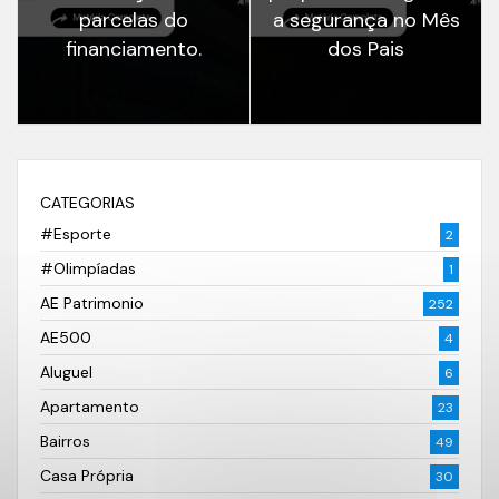
parcelas do
a segurança no Mês
financiamento.
dos Pais
CATEGORIAS
#Esporte
2
#Olimpíadas
1
AE Patrimonio
252
AE500
4
Aluguel
6
Apartamento
23
Bairros
49
Casa Própria
30