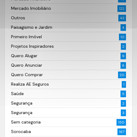
Mercado Imobiliário
122
Outros
43
Paisagismo e Jardim
4
Primeiro Imóvel
10
Projetos Inspiradores
2
Quero Alugar
9
Quero Anunciar
6
Quero Comprar
20
Realiza AE Seguros
1
Saúde
5
Segurança
2
Segurança
3
Sem categoria
150
Sorocaba
167