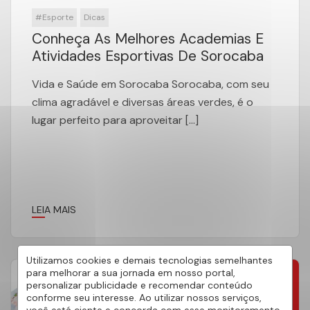
#Esporte
Dicas
Conheça As Melhores Academias E
Atividades Esportivas De Sorocaba
Vida e Saúde em Sorocaba Sorocaba, com seu
clima agradável e diversas áreas verdes, é o
lugar perfeito para aproveitar […]
LEIA MAIS
Utilizamos cookies e demais tecnologias semelhantes
para melhorar a sua jornada em nosso portal,
personalizar publicidade e recomendar conteúdo
24
conforme seu interesse. Ao utilizar nossos serviços,
Set