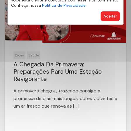
você está ciente e concorda com esse monitoramento.
Conheça nossa
Política de Privacidade.
Aceitar
Dicas
Saúde
A Chegada Da Primavera:
Preparações Para Uma Estação
Revigorante
A primavera chegou, trazendo consigo a
promessa de dias mais longos, cores vibrantes e
um ar fresco que renova as […]