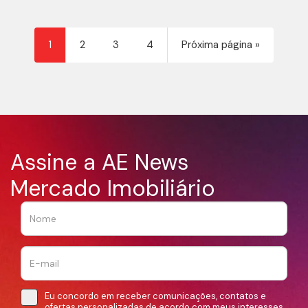
1
2
3
4
Próxima página »
Assine a AE News
Mercado Imobiliário
Eu concordo em receber comunicações, contatos e
ofertas personalizadas de acordo com meus interesses.