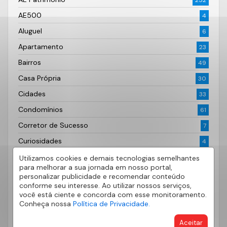
252
AE500
4
Aluguel
6
Apartamento
23
Bairros
49
Casa Própria
30
Cidades
33
Condomínios
61
Corretor de Sucesso
7
Curiosidades
4
Decoração
74
Utilizamos cookies e demais tecnologias semelhantes
para melhorar a sua jornada em nosso portal,
Dicas
178
personalizar publicidade e recomendar conteúdo
conforme seu interesse. Ao utilizar nossos serviços,
Dicas do Bairro
33
você está ciente e concorda com esse monitoramento.
Conheça nossa
Política de Privacidade.
Documentação Imobiliária
6
Fotografia
2
Aceitar