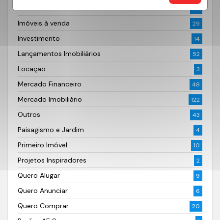
Imóveis
62
Imóveis à venda
29
Investimento
14
Lançamentos Imobiliários
52
Locação
3
Mercado Financeiro
48
Mercado Imobiliário
122
Outros
43
Paisagismo e Jardim
4
Primeiro Imóvel
10
Projetos Inspiradores
2
Quero Alugar
9
Quero Anunciar
6
Quero Comprar
20