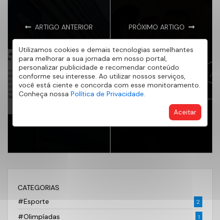
ARTIGO ANTERIOR
PRÓXIMO ARTIGO
Desmistificando o
O Maior Legado da
Utilizamos cookies e demais tecnologias semelhantes
FGTS: O guia
Família: Como a AE
para melhorar a sua jornada em nosso portal,
personalizar publicidade e recomendar conteúdo
definitivo para usar
Patrimônio ajuda a
conforme seu interesse. Ao utilizar nossos serviços,
seu saldo na entrada
conquista do imóvel
você está ciente e concorda com esse monitoramento.
ou redução das
próprio e ressignifica
Conheça nossa
Política de Privacidade.
parcelas do
a segurança no Mês
Aceitar
financiamento.
dos Pais
CATEGORIAS
#Esporte
2
#Olimpíadas
1