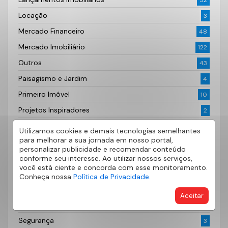
52
Locação
3
Mercado Financeiro
48
Mercado Imobiliário
122
Outros
43
Paisagismo e Jardim
4
Primeiro Imóvel
10
Projetos Inspiradores
2
Quero Alugar
9
Utilizamos cookies e demais tecnologias semelhantes
para melhorar a sua jornada em nosso portal,
Quero Anunciar
6
personalizar publicidade e recomendar conteúdo
Quero Comprar
conforme seu interesse. Ao utilizar nossos serviços,
20
você está ciente e concorda com esse monitoramento.
Realiza AE Seguros
1
Conheça nossa
Política de Privacidade.
Saúde
5
Aceitar
Segurança
2
Segurança
3