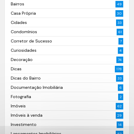
Bairros
49
Casa Própria
30
Cidades
33
Condomínios
61
Corretor de Sucesso
7
Curiosidades
4
Decoração
74
Dicas
178
Dicas do Bairro
33
Documentação Imobiliária
6
Fotografia
2
Imóveis
62
Imóveis à venda
29
Investimento
14
Lançamentos Imobiliários