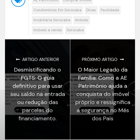
Condomínios Em Sorocaba
Dicas
Facilidade
Imobiliária Sorocaba
Imóveis
Imóveis a venda
Sorocaba
ARTIGO ANTERIOR
PRÓXIMO ARTIGO
Desmistificando o
O Maior Legado da
FGTS: O guia
Família: Como a AE
definitivo para usar
Patrimônio ajuda a
seu saldo na entrada
conquista do imóvel
ou redução das
próprio e ressignifica
parcelas do
a segurança no Mês
financiamento.
dos Pais