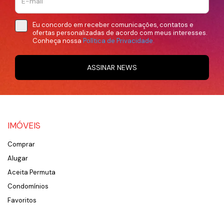
Eu concordo em receber comunicações, contatos e
ofertas personalizadas de acordo com meus interesses.
Conheça nossa
Política de Privacidade.
ASSINAR NEWS
IMÓVEIS
Comprar
Alugar
Aceita Permuta
Condomínios
Favoritos