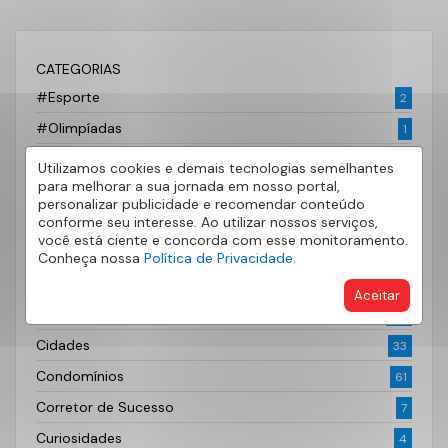
CATEGORIAS
#Esporte
2
#Olimpíadas
1
AE Patrimonio
252
Utilizamos cookies e demais tecnologias semelhantes
para melhorar a sua jornada em nosso portal,
AE500
4
personalizar publicidade e recomendar conteúdo
Aluguel
conforme seu interesse. Ao utilizar nossos serviços,
6
você está ciente e concorda com esse monitoramento.
Apartamento
23
Conheça nossa
Política de Privacidade.
Bairros
49
Aceitar
Casa Própria
30
Cidades
33
Condomínios
61
Corretor de Sucesso
7
Curiosidades
4