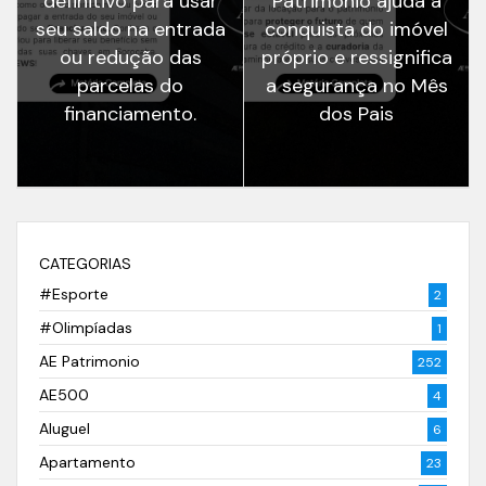
definitivo para usar
Patrimônio ajuda a
seu saldo na entrada
conquista do imóvel
ou redução das
próprio e ressignifica
parcelas do
a segurança no Mês
financiamento.
dos Pais
CATEGORIAS
#Esporte
2
#Olimpíadas
1
AE Patrimonio
252
AE500
4
Aluguel
6
Apartamento
23