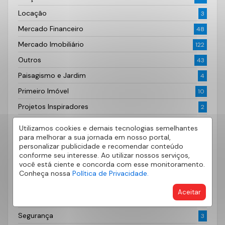
Locação
3
Mercado Financeiro
48
Mercado Imobiliário
122
Outros
43
Paisagismo e Jardim
4
Primeiro Imóvel
10
Projetos Inspiradores
2
Quero Alugar
9
Utilizamos cookies e demais tecnologias semelhantes
para melhorar a sua jornada em nosso portal,
Quero Anunciar
6
personalizar publicidade e recomendar conteúdo
Quero Comprar
20
conforme seu interesse. Ao utilizar nossos serviços,
você está ciente e concorda com esse monitoramento.
Realiza AE Seguros
1
Conheça nossa
Política de Privacidade.
Saúde
5
Aceitar
Segurança
2
Segurança
3