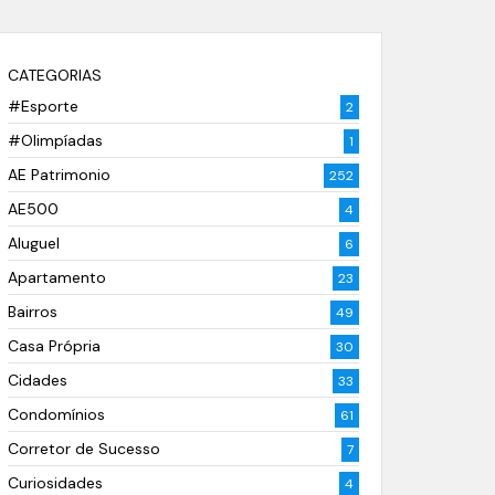
CATEGORIAS
#Esporte
2
#Olimpíadas
1
AE Patrimonio
252
AE500
4
Aluguel
6
Apartamento
23
Bairros
49
Casa Própria
30
Cidades
33
Condomínios
61
Corretor de Sucesso
7
Curiosidades
4