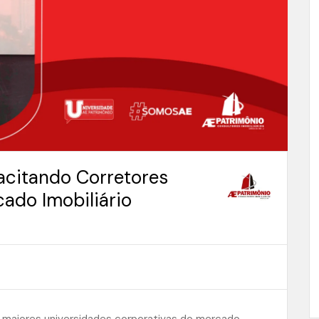
acitando Corretores
ado Imobiliário
maiores universidades corporativas do mercado