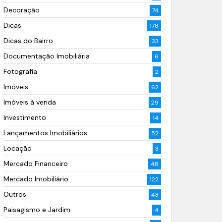
Decoração
74
Dicas
178
Dicas do Bairro
33
Documentação Imobiliária
6
Fotografia
2
Imóveis
62
Imóveis à venda
29
Investimento
14
Lançamentos Imobiliários
52
Locação
3
Mercado Financeiro
48
Mercado Imobiliário
122
Outros
43
Paisagismo e Jardim
4