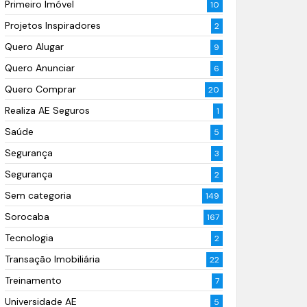
Primeiro Imóvel
10
Projetos Inspiradores
2
Quero Alugar
9
Quero Anunciar
6
Quero Comprar
20
Realiza AE Seguros
1
Saúde
5
Segurança
3
Segurança
2
Sem categoria
149
Sorocaba
167
Tecnologia
2
Transação Imobiliária
22
Treinamento
7
Universidade AE
5