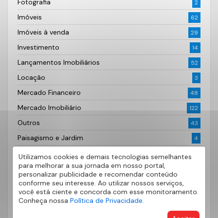
Fotografia
2
Imóveis
62
Imóveis à venda
29
Investimento
14
Lançamentos Imobiliários
52
Locação
3
Mercado Financeiro
48
Mercado Imobiliário
122
Outros
43
Paisagismo e Jardim
4
Primeiro Imóvel
10
Utilizamos cookies e demais tecnologias semelhantes
para melhorar a sua jornada em nosso portal,
Projetos Inspiradores
2
personalizar publicidade e recomendar conteúdo
conforme seu interesse. Ao utilizar nossos serviços,
Quero Alugar
9
você está ciente e concorda com esse monitoramento.
Quero Anunciar
6
Conheça nossa
Política de Privacidade.
Quero Comprar
20