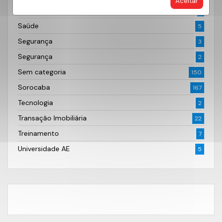
Aceitar
Realiza AE Seguros
1
Saúde
5
Segurança
3
Segurança
2
Sem categoria
150
Sorocaba
167
Tecnologia
2
Transação Imobiliária
22
Treinamento
7
Universidade AE
5