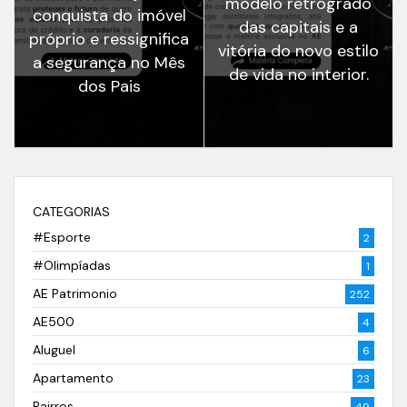
modelo retrógrado
conquista do imóvel
das capitais e a
próprio e ressignifica
vitória do novo estilo
a segurança no Mês
de vida no interior.
dos Pais
CATEGORIAS
#Esporte
2
#Olimpíadas
1
AE Patrimonio
252
AE500
4
Aluguel
6
Apartamento
23
Bairros