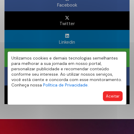
Facebook
Twitter
Linkedin
Utilizamos cookies e demais tecnologias semelhantes
WhatsApp
para melhorar a sua jornada em nosso portal,
personalizar publicidade e recomendar conteúdo
conforme seu interesse. Ao utilizar nossos serviços,
Obter um Link
você está ciente e concorda com esse monitoramento.
Conheça nossa
Política de Privacidade.
Aceitar
Compartilhar