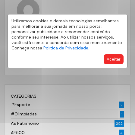
Utilizamos cookies e demais tecnologias semelhantes
AE PATRIMÔNIO
para melhorar a sua jornada em nosso portal,
personalizar publicidade e recomendar conteúdo
conforme seu interesse. Ao utilizar nossos serviços,
você está ciente e concorda com esse monitoramento.
Este artigo foi produzido pela AE Patrimônio. Gostou?
Conheça nossa
Política de Privacidade.
Compartilhe suas sugestões e dicas, nossos
consultores vão adorar conversar com você. Deixe
Aceitar
seu comentário abaixo!
CATEGORIAS
#Esporte
2
#Olimpíadas
1
AE Patrimonio
252
AE500
4