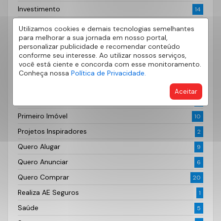
Investimento
14
Lançamentos Imobiliários
52
Utilizamos cookies e demais tecnologias semelhantes
para melhorar a sua jornada em nosso portal,
Locação
3
personalizar publicidade e recomendar conteúdo
Mercado Financeiro
conforme seu interesse. Ao utilizar nossos serviços,
48
você está ciente e concorda com esse monitoramento.
Mercado Imobiliário
122
Conheça nossa
Política de Privacidade.
Outros
43
Aceitar
Paisagismo e Jardim
4
Primeiro Imóvel
10
Projetos Inspiradores
2
Quero Alugar
9
Quero Anunciar
6
Quero Comprar
20
Realiza AE Seguros
1
Saúde
5