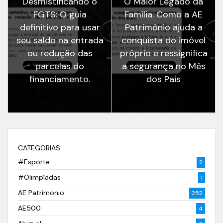
Desmistificando o
O Maior Legado da
FGTS: O guia
Família: Como a AE
definitivo para usar
Patrimônio ajuda a
seu saldo na entrada
conquista do imóvel
ou redução das
próprio e ressignifica
parcelas do
a segurança no Mês
financiamento.
dos Pais
CATEGORIAS
#Esporte
2
#Olimpíadas
1
AE Patrimonio
252
AE500
4