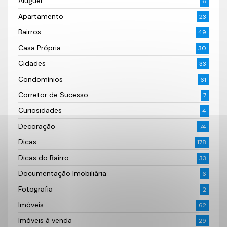
Aluguel
6
Apartamento
23
Bairros
49
Casa Própria
30
Cidades
33
Condomínios
61
Corretor de Sucesso
7
Curiosidades
4
Decoração
74
Dicas
178
Dicas do Bairro
33
Documentação Imobiliária
6
Fotografia
2
Imóveis
62
Imóveis à venda
29