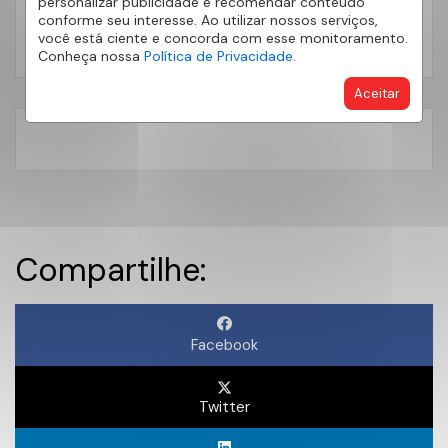
personalizar publicidade e recomendar conteúdo
Treinamento
7
conforme seu interesse. Ao utilizar nossos serviços,
Universidade AE
você está ciente e concorda com esse monitoramento.
5
Conheça nossa
Política de Privacidade.
Aceitar
Compartilhe:
Facebook
Twitter