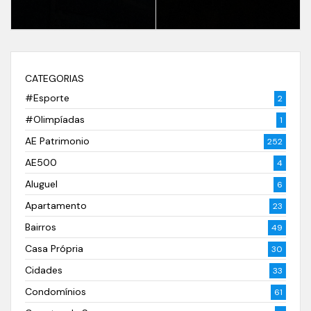
CATEGORIAS
#Esporte
2
#Olimpíadas
1
AE Patrimonio
252
AE500
4
Aluguel
6
Apartamento
23
Bairros
49
Casa Própria
30
Cidades
33
Condomínios
61