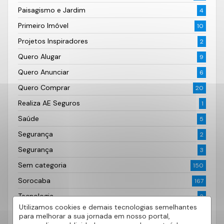
Paisagismo e Jardim
4
Primeiro Imóvel
10
Projetos Inspiradores
2
Quero Alugar
9
Quero Anunciar
6
Quero Comprar
20
Realiza AE Seguros
1
Saúde
5
Segurança
2
Segurança
3
Sem categoria
150
Sorocaba
167
Tecnologia
2
Utilizamos cookies e demais tecnologias semelhantes
Transação Imobiliária
22
para melhorar a sua jornada em nosso portal,