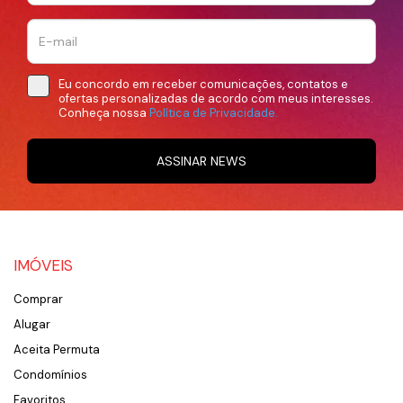
Eu concordo em receber comunicações, contatos e
ofertas personalizadas de acordo com meus interesses.
Conheça nossa
Política de Privacidade.
ASSINAR NEWS
IMÓVEIS
Comprar
Alugar
Aceita Permuta
Condomínios
Favoritos