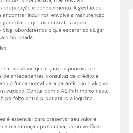
onte de renda passiva, mas envolve
em preparação e conhecimento. A gestão de
 encontrar inquilinos; envolve a manutenção
a garantia de que os contratos sejam
e blog, abordaremos o que esperar ao alugar
sa empreitada.
des
cionar inquilinos que sejam responsáveis e
ções de antecedentes, consultas de crédito e
uado é fundamental para garantir que o aluguel
bem cuidado. Contar com a AE Patrimônio nesta
h perfeito entre proprietário e inquilino.
s é essencial para preservar seu valor e
anto a manutenção preventiva, como verificar