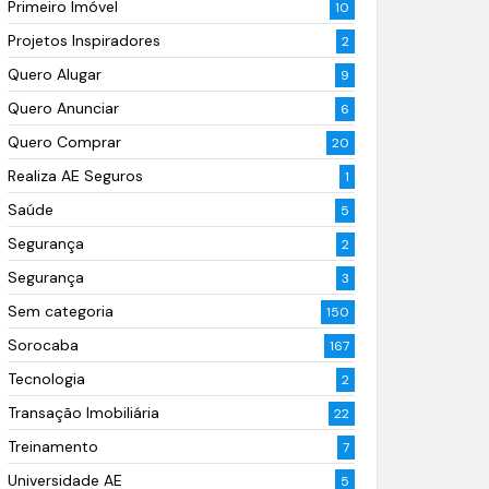
Primeiro Imóvel
10
Projetos Inspiradores
2
Quero Alugar
9
Quero Anunciar
6
Quero Comprar
20
Realiza AE Seguros
1
Saúde
5
Segurança
2
Segurança
3
Sem categoria
150
Sorocaba
167
Tecnologia
2
Transação Imobiliária
22
Treinamento
7
Universidade AE
5