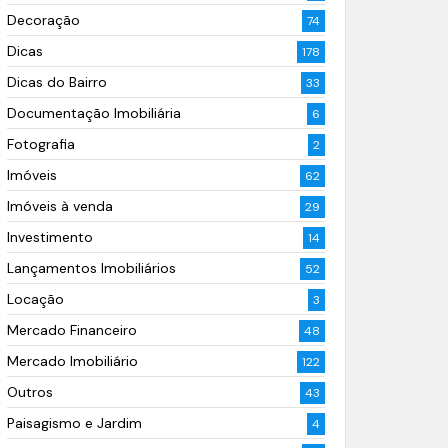
Decoração
74
Dicas
178
Dicas do Bairro
33
Documentação Imobiliária
6
Fotografia
2
Imóveis
62
Imóveis à venda
29
Investimento
14
Lançamentos Imobiliários
52
Locação
3
Mercado Financeiro
48
Mercado Imobiliário
122
Outros
43
Paisagismo e Jardim
4