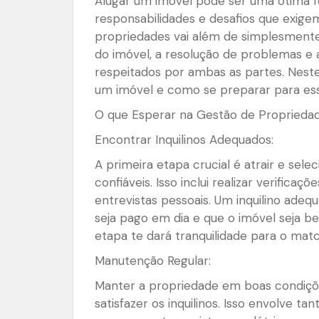
Alugar um imóvel pode ser uma ótima f
responsabilidades e desafios que exig
propriedades vai além de simplesmente
do imóvel, a resolução de problemas e 
respeitados por ambas as partes. Nest
um imóvel e como se preparar para es
O que Esperar na Gestão de Proprieda
Encontrar Inquilinos Adequados:
A primeira etapa crucial é atrair e sele
confiáveis. Isso inclui realizar verifica
entrevistas pessoais. Um inquilino adeq
seja pago em dia e que o imóvel seja 
etapa te dará tranquilidade para o matc
Manutenção Regular:
Manter a propriedade em boas condiçõe
satisfazer os inquilinos. Isso envolve t