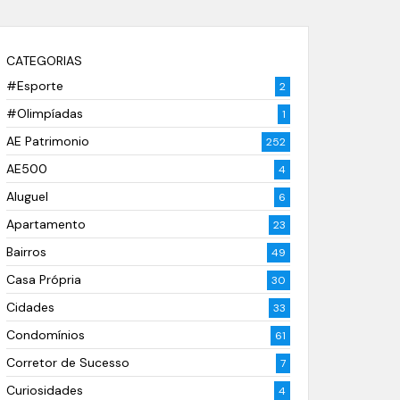
CATEGORIAS
#Esporte
2
#Olimpíadas
1
AE Patrimonio
252
AE500
4
Aluguel
6
Apartamento
23
Bairros
49
Casa Própria
30
Cidades
33
Condomínios
61
Corretor de Sucesso
7
Curiosidades
4