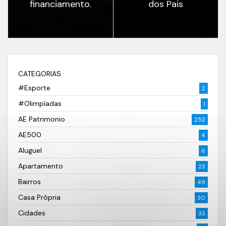
financiamento.
dos Pais
CATEGORIAS
#Esporte
2
#Olimpíadas
1
AE Patrimonio
252
AE500
4
Aluguel
6
Apartamento
23
Bairros
49
Casa Própria
30
Cidades
33