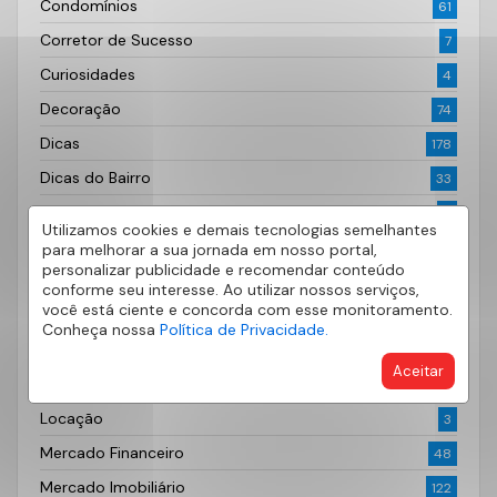
Condomínios
61
Corretor de Sucesso
7
Curiosidades
4
Decoração
74
Dicas
178
Dicas do Bairro
33
Documentação Imobiliária
6
Utilizamos cookies e demais tecnologias semelhantes
Fotografia
2
para melhorar a sua jornada em nosso portal,
personalizar publicidade e recomendar conteúdo
Imóveis
62
conforme seu interesse. Ao utilizar nossos serviços,
você está ciente e concorda com esse monitoramento.
Imóveis à venda
29
Conheça nossa
Política de Privacidade.
Investimento
14
Aceitar
Lançamentos Imobiliários
52
Locação
3
Mercado Financeiro
48
Mercado Imobiliário
122