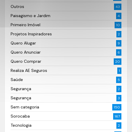
Outros
43
Paisagismo e Jardim
4
Primeiro Imóvel
10
Projetos Inspiradores
2
Quero Alugar
9
Quero Anunciar
6
Quero Comprar
20
Realiza AE Seguros
1
Saúde
5
Segurança
2
Segurança
3
Sem categoria
150
Sorocaba
167
Tecnologia
2