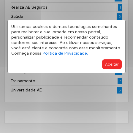
Realiza AE Seguros
1
Saúde
5
Segurança
2
Utilizamos cookies e demais tecnologias semelhantes
para melhorar a sua jornada em nosso portal,
Segurança
3
personalizar publicidade e recomendar conteúdo
conforme seu interesse. Ao utilizar nossos serviços,
Sem categoria
150
você está ciente e concorda com esse monitoramento.
Conheça nossa
Política de Privacidade.
Sorocaba
167
Tecnologia
2
Aceitar
Transação Imobiliária
22
Treinamento
7
Universidade AE
5