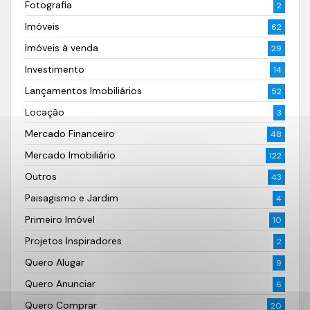
Fotografia
2
Imóveis
62
Imóveis à venda
29
Investimento
14
Lançamentos Imobiliários
52
Locação
3
Mercado Financeiro
48
Mercado Imobiliário
122
Outros
43
Paisagismo e Jardim
4
Primeiro Imóvel
10
Projetos Inspiradores
2
Quero Alugar
9
Quero Anunciar
6
Quero Comprar
20