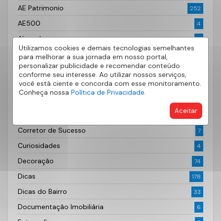
AE Patrimonio
252
AE500
4
Aluguel
6
Utilizamos cookies e demais tecnologias semelhantes
Apartamento
23
para melhorar a sua jornada em nosso portal,
personalizar publicidade e recomendar conteúdo
Bairros
49
conforme seu interesse. Ao utilizar nossos serviços,
você está ciente e concorda com esse monitoramento.
Casa Própria
30
Conheça nossa
Política de Privacidade.
Cidades
33
Aceitar
Condomínios
61
Corretor de Sucesso
7
Curiosidades
4
Decoração
74
Dicas
178
Dicas do Bairro
33
Documentação Imobiliária
6