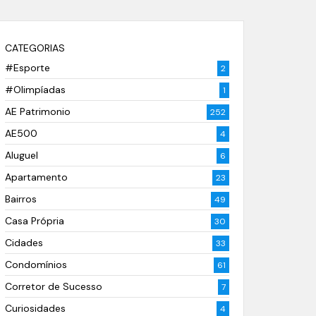
CATEGORIAS
#Esporte
2
#Olimpíadas
1
AE Patrimonio
252
AE500
4
Aluguel
6
Apartamento
23
Bairros
49
Casa Própria
30
Cidades
33
Condomínios
61
Corretor de Sucesso
7
Curiosidades
4