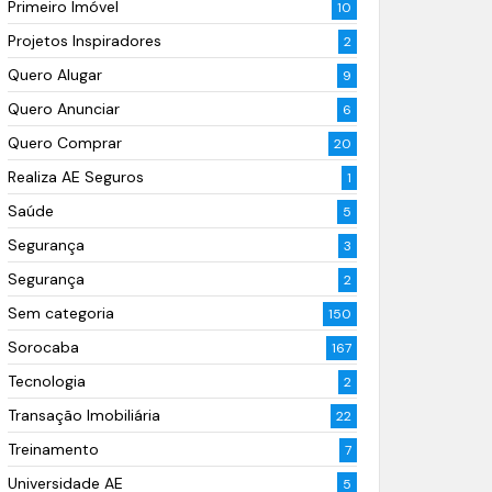
Primeiro Imóvel
10
Projetos Inspiradores
2
Quero Alugar
9
Quero Anunciar
6
Quero Comprar
20
Realiza AE Seguros
1
Saúde
5
Segurança
3
Segurança
2
Sem categoria
150
Sorocaba
167
Tecnologia
2
Transação Imobiliária
22
Treinamento
7
Universidade AE
5