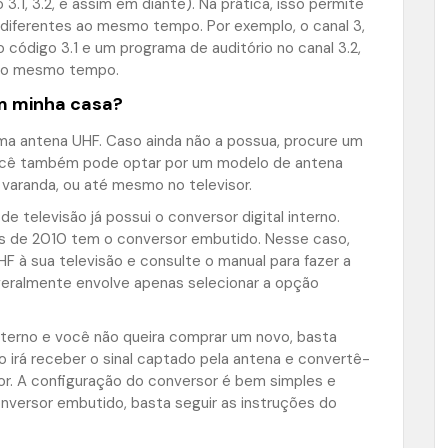
3.1, 3.2, e assim em diante). Na prática, isso permite
iferentes ao mesmo tempo. Por exemplo, o canal 3,
código 3.1 e um programa de auditório no canal 3.2,
 ao mesmo tempo.
em minha casa?
 uma antena UHF. Caso ainda não a possua, procure um
. Você também pode optar por um modelo de antena
, varanda, ou até mesmo no televisor.
e televisão já possui o conversor digital interno.
is de 2010 tem o conversor embutido. Nesse caso,
 à sua televisão e consulte o manual para fazer a
geralmente envolve apenas selecionar a opção
nterno e você não queira comprar um novo, basta
 irá receber o sinal captado pela antena e convertê-
r. A configuração do conversor é bem simples e
onversor embutido, basta seguir as instruções do