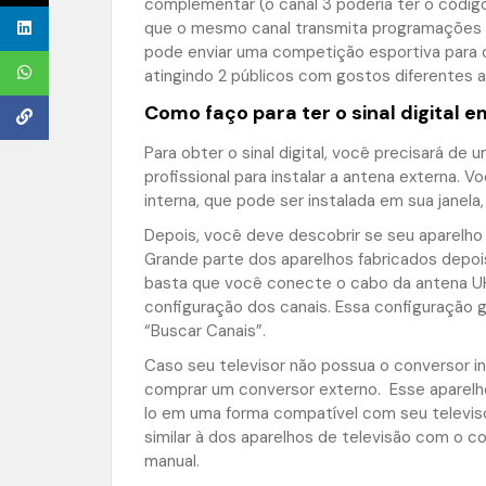
complementar (o canal 3 poderia ter o código 
que o mesmo canal transmita programações d
pode enviar uma competição esportiva para o 
atingindo 2 públicos com gostos diferentes
Como faço para ter o sinal digital 
Para obter o sinal digital, você precisará de
profissional para instalar a antena externa
interna, que pode ser instalada em sua janela
Depois, você deve descobrir se seu aparelho d
Grande parte dos aparelhos fabricados depo
basta que você conecte o cabo da antena UHF
configuração dos canais. Essa configuração 
“Buscar Canais”.
Caso seu televisor não possua o conversor i
comprar um conversor externo. Esse aparelho
lo em uma forma compatível com seu televiso
similar à dos aparelhos de televisão com o c
manual.