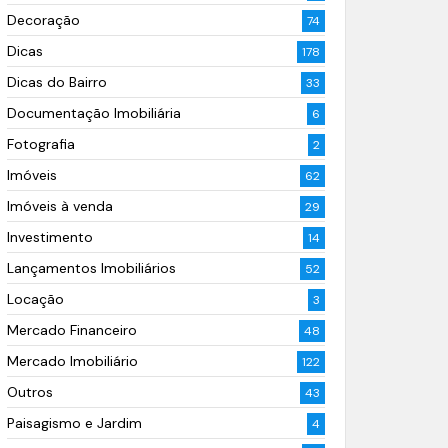
Decoração
74
Dicas
178
Dicas do Bairro
33
Documentação Imobiliária
6
Fotografia
2
Imóveis
62
Imóveis à venda
29
Investimento
14
Lançamentos Imobiliários
52
Locação
3
Mercado Financeiro
48
Mercado Imobiliário
122
Outros
43
Paisagismo e Jardim
4