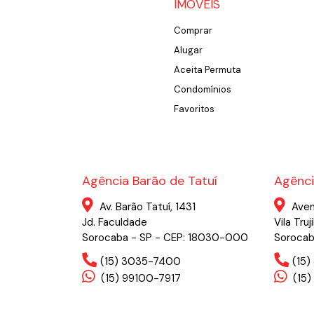
IMÓVEIS
Comprar
Alugar
Aceita Permuta
Condomínios
Favoritos
Agência Barão de Tatuí
Agênci
Av. Barão Tatuí, 1431
Aven
Jd. Faculdade
Vila Truji
Sorocaba - SP - CEP: 18030-000
Sorocab
(15) 3035-7400
(15
(15) 99100-7917
(15)