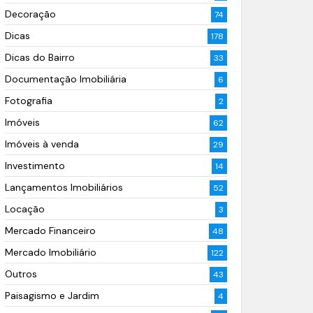
Decoração
74
Dicas
178
Dicas do Bairro
33
Documentação Imobiliária
6
Fotografia
2
Imóveis
62
Imóveis à venda
29
Investimento
14
Lançamentos Imobiliários
52
Locação
3
Mercado Financeiro
48
Mercado Imobiliário
122
Outros
43
Paisagismo e Jardim
4