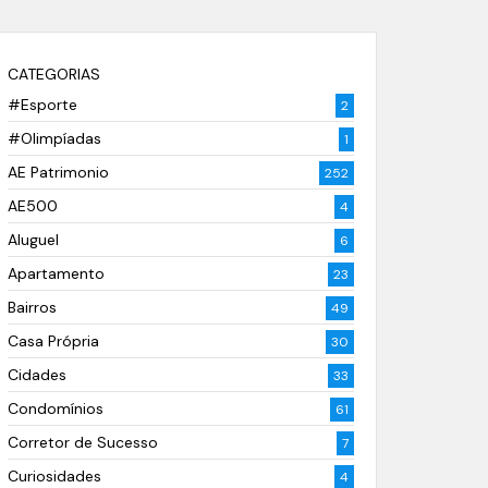
CATEGORIAS
#Esporte
2
#Olimpíadas
1
AE Patrimonio
252
AE500
4
Aluguel
6
Apartamento
23
Bairros
49
Casa Própria
30
Cidades
33
Condomínios
61
Corretor de Sucesso
7
Curiosidades
4