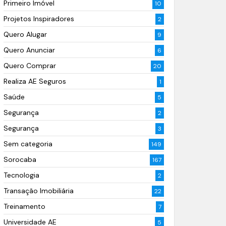
Primeiro Imóvel
10
Projetos Inspiradores
2
Quero Alugar
9
Quero Anunciar
6
Quero Comprar
20
Realiza AE Seguros
1
Saúde
5
Segurança
2
Segurança
3
Sem categoria
149
Sorocaba
167
Tecnologia
2
Transação Imobiliária
22
Treinamento
7
Universidade AE
5