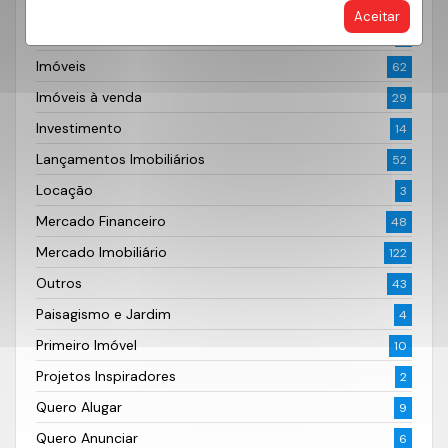
Documentação Imobiliária
6
Aceitar
Fotografia
2
Imóveis
62
Imóveis à venda
29
Investimento
14
Lançamentos Imobiliários
52
Locação
3
Mercado Financeiro
48
Mercado Imobiliário
122
Outros
43
Paisagismo e Jardim
4
Primeiro Imóvel
10
Projetos Inspiradores
2
Quero Alugar
9
Quero Anunciar
6