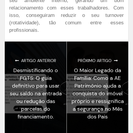
seu ambiente interno, gerando um bom
relacionamento com esses trabalhadores. Com
isso, conseguiram reduzir o seu turnover
(rotatividade), tão comum entre esses
profissionais.
ARTIGO ANTERIOR
PRÓXIMO ARTIGO
Desmistificando o
O Maior Legado da
FGTS: O guia
Família: Como a AE
definitivo para usar
Patrimônio ajuda a
seu saldo na entrada
conquista do imóvel
ou redução das
próprio e ressignifica
parcelas do
a segurança no Mês
financiamento.
dos Pais