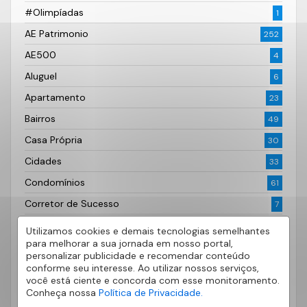
#Olimpíadas
1
AE Patrimonio
252
AE500
4
Aluguel
6
Apartamento
23
Bairros
49
Casa Própria
30
Cidades
33
Condomínios
61
Corretor de Sucesso
7
Curiosidades
4
Utilizamos cookies e demais tecnologias semelhantes
para melhorar a sua jornada em nosso portal,
Decoração
74
personalizar publicidade e recomendar conteúdo
Dicas
conforme seu interesse. Ao utilizar nossos serviços,
178
você está ciente e concorda com esse monitoramento.
Dicas do Bairro
33
Conheça nossa
Política de Privacidade.