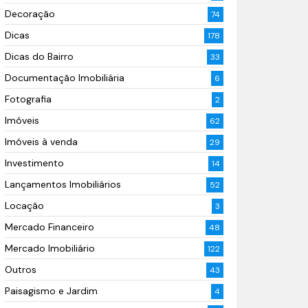
Decoração
74
Dicas
178
Dicas do Bairro
33
Documentação Imobiliária
6
Fotografia
2
Imóveis
62
Imóveis à venda
29
Investimento
14
Lançamentos Imobiliários
52
Locação
3
Mercado Financeiro
48
Mercado Imobiliário
122
Outros
43
Paisagismo e Jardim
4