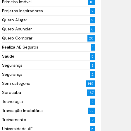
Primeiro Imóvel
10
Projetos Inspiradores
2
Quero Alugar
9
Quero Anunciar
6
Quero Comprar
20
Realiza AE Seguros
1
Saúde
5
Segurança
3
Segurança
2
Sem categoria
149
Sorocaba
167
Tecnologia
2
Transação Imobiliária
22
Treinamento
7
Universidade AE
5