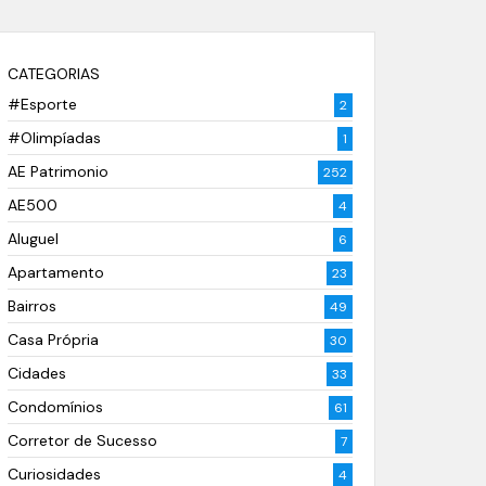
CATEGORIAS
#Esporte
2
#Olimpíadas
1
AE Patrimonio
252
AE500
4
Aluguel
6
Apartamento
23
Bairros
49
Casa Própria
30
Cidades
33
Condomínios
61
Corretor de Sucesso
7
Curiosidades
4