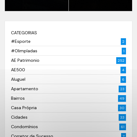
CATEGORIAS
#Esporte
2
#Olimpíadas
1
AE Patrimonio
252
AE500
4
Aluguel
6
Apartamento
23
Bairros
49
Casa Própria
30
Cidades
33
Condomínios
61
Corretor de Sucesso
7