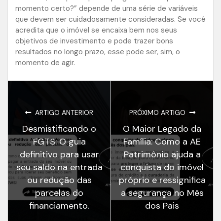
momento certo?” depende de uma série de variáveis
que devem ser cuidadosamente consideradas. Se você
acredita que o imóvel se encaixa bem nos seus
objetivos de investimento e pode trazer bons
resultados no longo prazo, esse pode ser, sim, o
momento de agir.
ARTIGO ANTERIOR
PRÓXIMO ARTIGO
Desmistificando o
O Maior Legado da
FGTS: O guia
Família: Como a AE
definitivo para usar
Patrimônio ajuda a
seu saldo na entrada
conquista do imóvel
ou redução das
próprio e ressignifica
parcelas do
a segurança no Mês
financiamento.
dos Pais