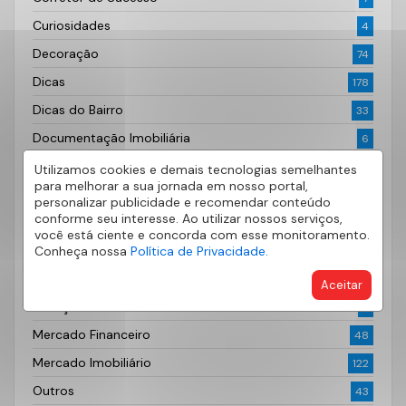
Curiosidades
4
Decoração
74
Dicas
178
Dicas do Bairro
33
Documentação Imobiliária
6
Fotografia
2
Utilizamos cookies e demais tecnologias semelhantes
para melhorar a sua jornada em nosso portal,
Imóveis
62
personalizar publicidade e recomendar conteúdo
conforme seu interesse. Ao utilizar nossos serviços,
Imóveis à venda
29
você está ciente e concorda com esse monitoramento.
Investimento
Conheça nossa
Política de Privacidade.
14
Lançamentos Imobiliários
52
Aceitar
Locação
3
Mercado Financeiro
48
Mercado Imobiliário
122
Outros
43