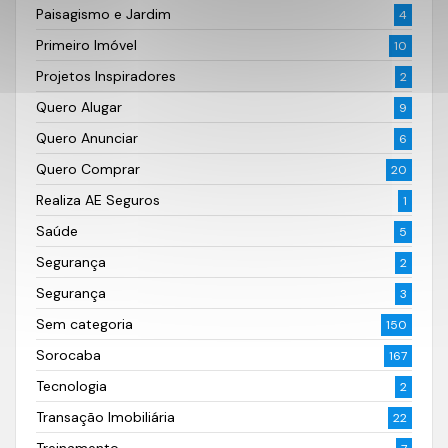
Paisagismo e Jardim
4
Primeiro Imóvel
10
Projetos Inspiradores
2
Quero Alugar
9
Quero Anunciar
6
Quero Comprar
20
Realiza AE Seguros
1
Saúde
5
Segurança
2
Segurança
3
Sem categoria
150
Sorocaba
167
Tecnologia
2
Transação Imobiliária
22