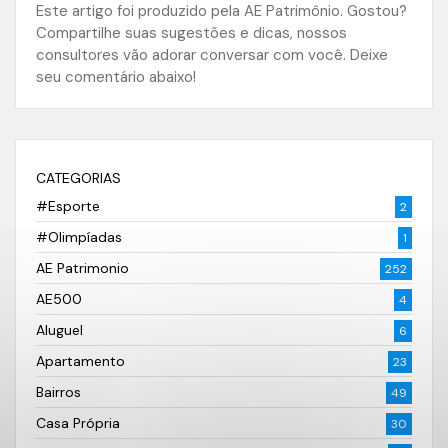
Este artigo foi produzido pela AE Patrimônio. Gostou?
Compartilhe suas sugestões e dicas, nossos
consultores vão adorar conversar com você. Deixe
seu comentário abaixo!
CATEGORIAS
#Esporte
2
#Olimpíadas
1
AE Patrimonio
252
AE500
4
Aluguel
6
Apartamento
23
Bairros
49
Casa Própria
30