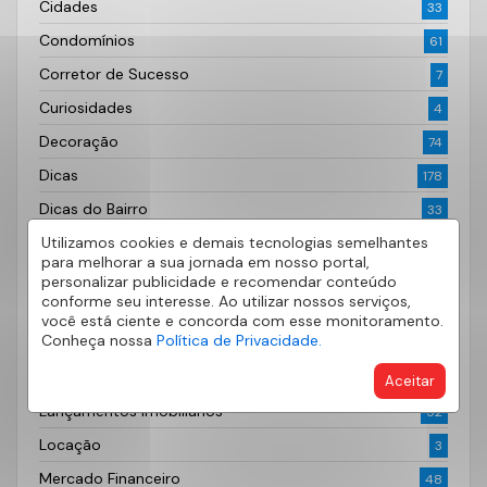
Cidades
33
Condomínios
61
Corretor de Sucesso
7
Curiosidades
4
Decoração
74
Dicas
178
Dicas do Bairro
33
Utilizamos cookies e demais tecnologias semelhantes
Documentação Imobiliária
6
para melhorar a sua jornada em nosso portal,
Fotografia
2
personalizar publicidade e recomendar conteúdo
conforme seu interesse. Ao utilizar nossos serviços,
Imóveis
62
você está ciente e concorda com esse monitoramento.
Conheça nossa
Política de Privacidade.
Imóveis à venda
29
Investimento
14
Aceitar
Lançamentos Imobiliários
52
Locação
3
Mercado Financeiro
48