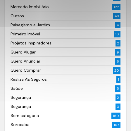
Mercado Imobiliário
122
Outros
43
Paisagismo e Jardim
4
Primeiro Imóvel
10
Projetos Inspiradores
2
Quero Alugar
9
Quero Anunciar
6
Quero Comprar
20
Realiza AE Seguros
1
Saúde
5
Segurança
2
Segurança
3
Sem categoria
150
Sorocaba
167