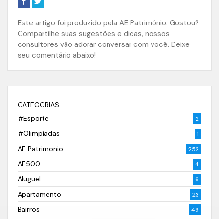
Este artigo foi produzido pela AE Patrimônio. Gostou?
Compartilhe suas sugestões e dicas, nossos
consultores vão adorar conversar com você. Deixe
seu comentário abaixo!
CATEGORIAS
#Esporte
2
#Olimpíadas
1
AE Patrimonio
252
AE500
4
Aluguel
6
Apartamento
23
Bairros
49