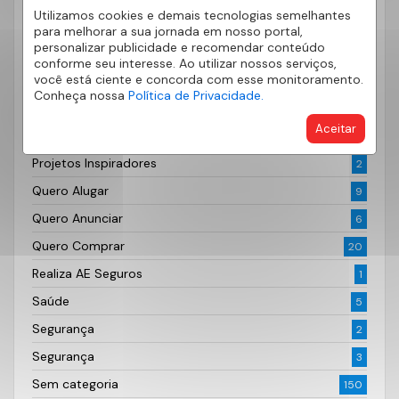
Utilizamos cookies e demais tecnologias semelhantes
Mercado Financeiro
48
para melhorar a sua jornada em nosso portal,
personalizar publicidade e recomendar conteúdo
Mercado Imobiliário
122
conforme seu interesse. Ao utilizar nossos serviços,
você está ciente e concorda com esse monitoramento.
Outros
43
Conheça nossa
Política de Privacidade.
Paisagismo e Jardim
4
Aceitar
Primeiro Imóvel
10
Projetos Inspiradores
2
Quero Alugar
9
Quero Anunciar
6
Quero Comprar
20
Realiza AE Seguros
1
Saúde
5
Segurança
2
Segurança
3
Sem categoria
150