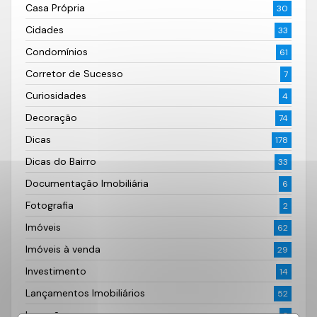
Casa Própria
30
Cidades
33
Condomínios
61
Corretor de Sucesso
7
Curiosidades
4
Decoração
74
Dicas
178
Dicas do Bairro
33
Documentação Imobiliária
6
Fotografia
2
Imóveis
62
Imóveis à venda
29
Investimento
14
Lançamentos Imobiliários
52
Locação
3