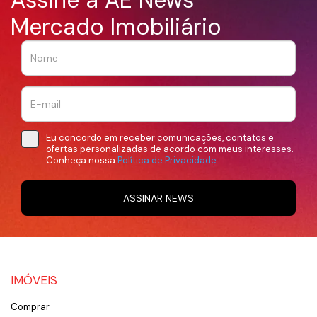
Assine a AE News
Mercado Imobiliário
Eu concordo em receber comunicações, contatos e
ofertas personalizadas de acordo com meus interesses.
Conheça nossa
Política de Privacidade.
ASSINAR NEWS
IMÓVEIS
Comprar