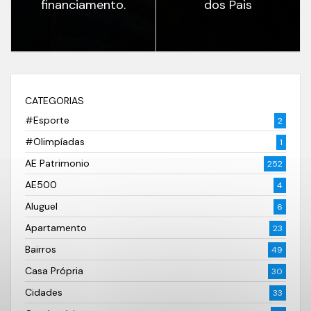
financiamento.
dos Pais
CATEGORIAS
#Esporte
2
#Olimpíadas
1
AE Patrimonio
252
AE500
4
Aluguel
6
Apartamento
23
Bairros
49
Casa Própria
30
Cidades
33