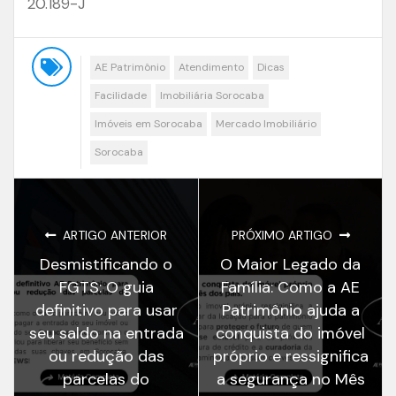
20.189-J
AE Patrimônio
Atendimento
Dicas
Facilidade
Imobiliária Sorocaba
Imóveis em Sorocaba
Mercado Imobiliário
Sorocaba
ARTIGO ANTERIOR
PRÓXIMO ARTIGO
Desmistificando o
O Maior Legado da
FGTS: O guia
Família: Como a AE
definitivo para usar
Patrimônio ajuda a
seu saldo na entrada
conquista do imóvel
ou redução das
próprio e ressignifica
parcelas do
a segurança no Mês