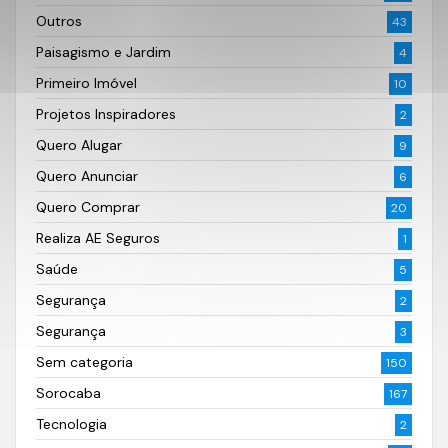
Outros
43
Paisagismo e Jardim
4
Primeiro Imóvel
10
Projetos Inspiradores
2
Quero Alugar
9
Quero Anunciar
6
Quero Comprar
20
Realiza AE Seguros
1
Saúde
5
Segurança
2
Segurança
3
Sem categoria
150
Sorocaba
167
Tecnologia
2