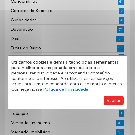
Condomínios
61
Corretor de Sucesso
7
Curiosidades
4
Decoração
74
Dicas
178
Dicas do Bairro
33
Documentação Imobiliária
6
Utilizamos cookies e demais tecnologias semelhantes
Fotografia
2
para melhorar a sua jornada em nosso portal,
personalizar publicidade e recomendar conteúdo
Imóveis
62
conforme seu interesse. Ao utilizar nossos serviços,
você está ciente e concorda com esse monitoramento.
Imóveis à venda
29
Conheça nossa
Política de Privacidade.
Investimento
14
Aceitar
Lançamentos Imobiliários
52
Locação
3
Mercado Financeiro
48
Mercado Imobiliário
122