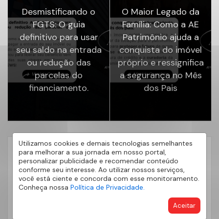
Desmistificando o
O Maior Legado da
FGTS: O guia
Família: Como a AE
definitivo para usar
Patrimônio ajuda a
seu saldo na entrada
conquista do imóvel
ou redução das
próprio e ressignifica
parcelas do
a segurança no Mês
financiamento.
dos Pais
Utilizamos cookies e demais tecnologias semelhantes
para melhorar a sua jornada em nosso portal,
CATEGORIAS
personalizar publicidade e recomendar conteúdo
#Esporte
conforme seu interesse. Ao utilizar nossos serviços,
2
você está ciente e concorda com esse monitoramento.
#Olimpíadas
1
Conheça nossa
Política de Privacidade.
AE Patrimonio
252
Aceitar
AE500
4