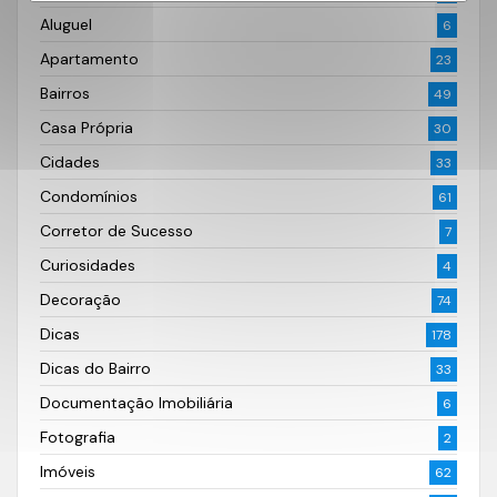
Aluguel
6
Apartamento
23
Bairros
49
Casa Própria
30
Cidades
33
Condomínios
61
Corretor de Sucesso
7
Curiosidades
4
Decoração
74
Dicas
178
Dicas do Bairro
33
Documentação Imobiliária
6
Fotografia
2
Imóveis
62