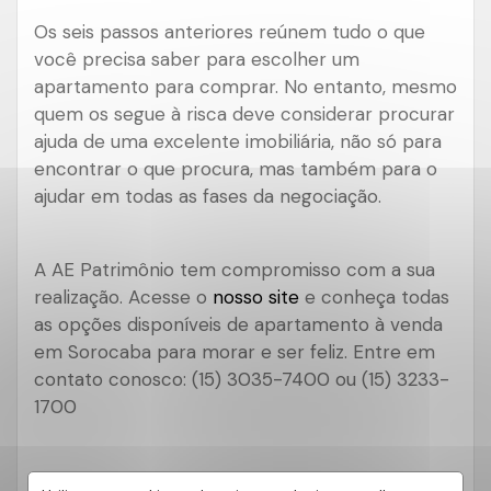
Os seis passos anteriores reúnem tudo o que
você precisa saber para escolher um
apartamento para comprar. No entanto, mesmo
quem os segue à risca deve considerar procurar
ajuda de uma excelente imobiliária, não só para
encontrar o que procura, mas também para o
ajudar em todas as fases da negociação.
A AE Patrimônio tem compromisso com a sua
realização. Acesse o
nosso site
e conheça todas
as opções disponíveis de apartamento à venda
em Sorocaba para morar e ser feliz. Entre em
contato conosco: (15) 3035-7400 ou (15) 3233-
1700
AE Patrimônio Consultores Imobiliários
CRECI