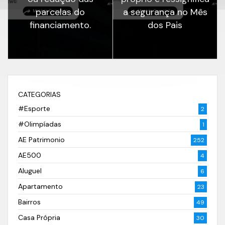
parcelas do
a segurança no Mês
financiamento.
dos Pais
CATEGORIAS
#Esporte
2
#Olimpíadas
1
AE Patrimonio
252
AE500
4
Aluguel
6
Apartamento
23
Bairros
49
Casa Própria
30