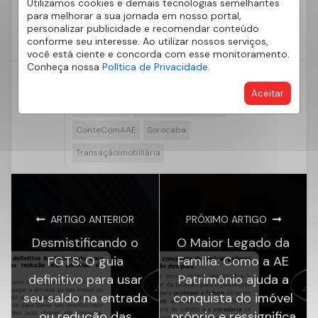
Utilizamos cookies e demais tecnologias semelhantes
20.189-J
para melhorar a sua jornada em nosso portal,
personalizar publicidade e recomendar conteúdo
conforme seu interesse. Ao utilizar nossos serviços,
você está ciente e concorda com esse monitoramento.
Conheça nossa
Política de Privacidade.
#AEPatrimonio
#ComprarApartamento
Aceitar
#imobiliaria
#mercadoimobiliário
ConteComAAE
Sorocaba
TransaçãoImobiliária
ARTIGO ANTERIOR
PRÓXIMO ARTIGO
Desmistificando o
O Maior Legado da
FGTS: O guia
Família: Como a AE
definitivo para usar
Patrimônio ajuda a
seu saldo na entrada
conquista do imóvel
ou redução das
próprio e ressignifica