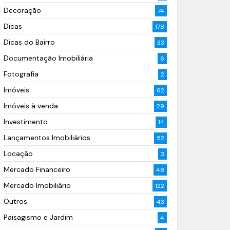
Decoração
74
Dicas
178
Dicas do Bairro
33
Documentação Imobiliária
6
Fotografia
2
Imóveis
62
Imóveis à venda
29
Investimento
14
Lançamentos Imobiliários
52
Locação
3
Mercado Financeiro
48
Mercado Imobiliário
122
Outros
43
Paisagismo e Jardim
4