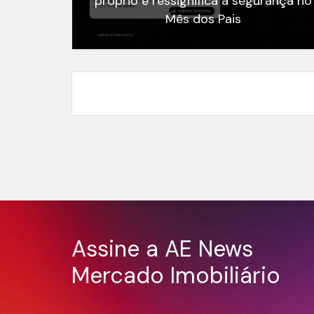
próprio e ressignifica a segurança no
Mês dos Pais
Assine a AE News
Mercado Imobiliário