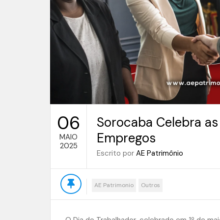
06
Sorocaba Celebra as
Empregos
MAIO
2025
Escrito por
AE Patrimônio
AE Patrimonio
Outros
O Dia do Trabalhador, celebrado em 1º de mai