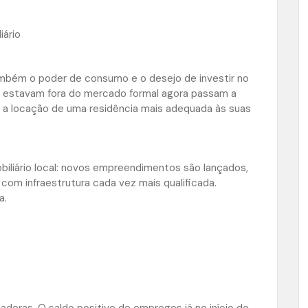
iário
bém o poder de consumo e o desejo de investir no
ão estavam fora do mercado formal agora passam a
a locação de uma residência mais adequada às suas
liário local: novos empreendimentos são lançados,
 com infraestrutura cada vez mais qualificada.
a.
oras. O saldo positivo de empregos já no início do