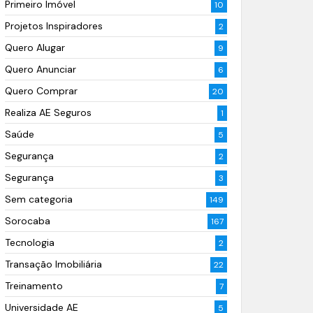
Primeiro Imóvel
10
Projetos Inspiradores
2
Quero Alugar
9
Quero Anunciar
6
Quero Comprar
20
Realiza AE Seguros
1
Saúde
5
Segurança
2
Segurança
3
Sem categoria
149
Sorocaba
167
Tecnologia
2
Transação Imobiliária
22
Treinamento
7
Universidade AE
5