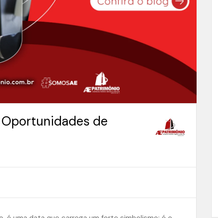
 Oportunidades de
o, é uma data que carrega um forte simbolismo: é o