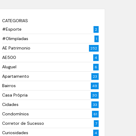
CATEGORIAS
#Esporte
2
#Olimpíadas
1
AE Patrimonio
252
AE500
4
Aluguel
6
Apartamento
23
Bairros
49
Casa Própria
30
Cidades
33
Condomínios
61
Corretor de Sucesso
7
Curiosidades
4