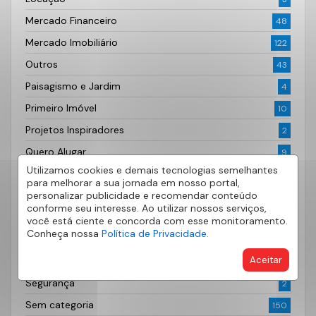
Mercado Financeiro
48
Mercado Imobiliário
122
Outros
43
Paisagismo e Jardim
4
Primeiro Imóvel
10
Projetos Inspiradores
2
Quero Alugar
9
Utilizamos cookies e demais tecnologias semelhantes
Quero Anunciar
6
para melhorar a sua jornada em nosso portal,
personalizar publicidade e recomendar conteúdo
Quero Comprar
20
conforme seu interesse. Ao utilizar nossos serviços,
Realiza AE Seguros
1
você está ciente e concorda com esse monitoramento.
Conheça nossa
Política de Privacidade.
Saúde
5
Aceitar
Segurança
3
Segurança
2
Sem categoria
150