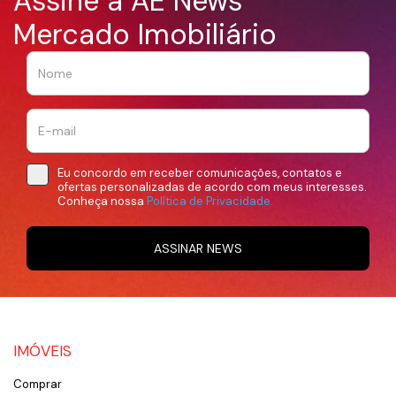
Assine a AE News
Mercado Imobiliário
Eu concordo em receber comunicações, contatos e
ofertas personalizadas de acordo com meus interesses.
Conheça nossa
Política de Privacidade.
ASSINAR NEWS
IMÓVEIS
Comprar