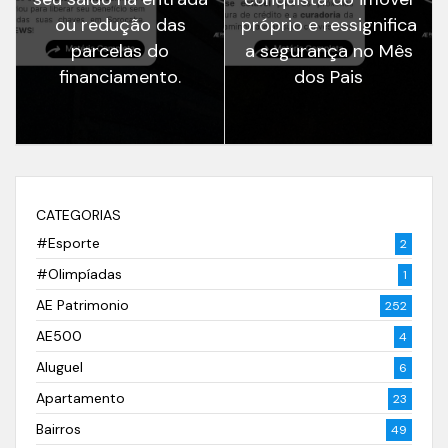
ou redução das
próprio e ressignifica
parcelas do
a segurança no Mês
financiamento.
dos Pais
CATEGORIAS
#Esporte
2
#Olimpíadas
1
AE Patrimonio
252
AE500
4
Aluguel
6
Apartamento
23
Bairros
49