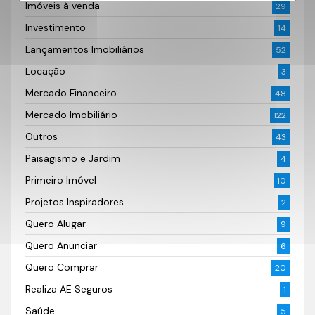
Imóveis à venda
29
Investimento
14
Lançamentos Imobiliários
52
Locação
3
Mercado Financeiro
48
Mercado Imobiliário
122
Outros
43
Paisagismo e Jardim
4
Primeiro Imóvel
10
Projetos Inspiradores
2
Quero Alugar
9
Quero Anunciar
6
Quero Comprar
20
Realiza AE Seguros
1
Saúde
5