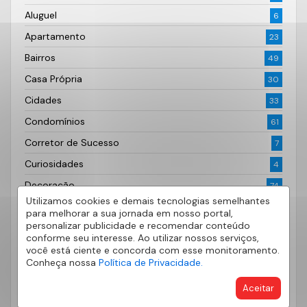
Aluguel
6
Apartamento
23
Bairros
49
Casa Própria
30
Cidades
33
Condomínios
61
Corretor de Sucesso
7
Curiosidades
4
Decoração
74
Utilizamos cookies e demais tecnologias semelhantes
Dicas
178
para melhorar a sua jornada em nosso portal,
personalizar publicidade e recomendar conteúdo
Dicas do Bairro
33
conforme seu interesse. Ao utilizar nossos serviços,
Documentação Imobiliária
você está ciente e concorda com esse monitoramento.
6
Conheça nossa
Política de Privacidade.
Fotografia
2
Aceitar
Imóveis
62