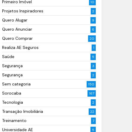
Primeiro Imóvel
10
Projetos Inspiradores
2
Quero Alugar
9
Quero Anunciar
6
Quero Comprar
20
Realiza AE Seguros
1
Saúde
5
Segurança
3
Segurança
2
Sem categoria
150
Sorocaba
167
Tecnologia
2
Transação Imobiliária
22
Treinamento
7
Universidade AE
5