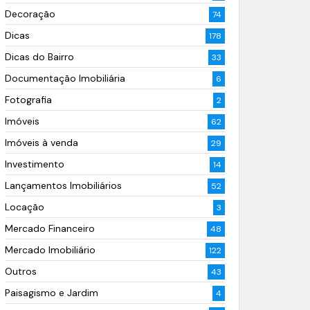
Decoração
74
Dicas
178
Dicas do Bairro
33
Documentação Imobiliária
6
Fotografia
2
Imóveis
62
Imóveis à venda
29
Investimento
14
Lançamentos Imobiliários
52
Locação
3
Mercado Financeiro
48
Mercado Imobiliário
122
Outros
43
Paisagismo e Jardim
4