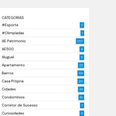
CATEGORIAS
#Esporte
2
#Olimpíadas
1
AE Patrimonio
252
AE500
4
Aluguel
6
Apartamento
23
Bairros
49
Casa Própria
30
Cidades
33
Condomínios
61
Corretor de Sucesso
7
Curiosidades
4