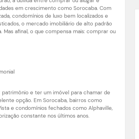
rão, a dúvida entre comprar ou alugar é
idades em crescimento como Sorocaba. Com
izada, condomínios de luxo bem localizados e
sticados, o mercado imobiliário de alto padrão
ta. Mas afinal, o que compensa mais: comprar ou
monial
r patrimônio e ter um imóvel para chamar de
elente opção. Em Sorocaba, bairros como
Vista e condomínios fechados como Alphaville,
rização constante nos últimos anos.