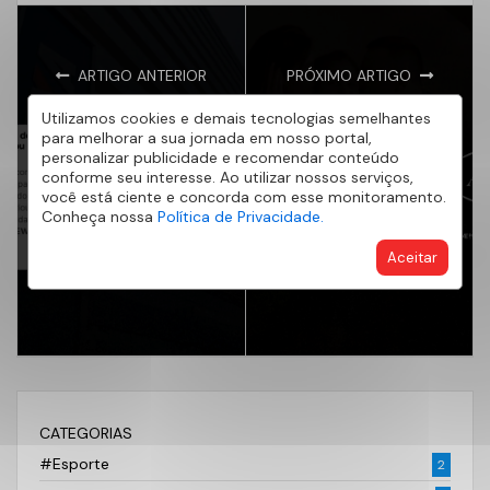
ARTIGO ANTERIOR
PRÓXIMO ARTIGO
Desmistificando o
O Maior Legado da
Utilizamos cookies e demais tecnologias semelhantes
FGTS: O guia
Família: Como a AE
para melhorar a sua jornada em nosso portal,
personalizar publicidade e recomendar conteúdo
definitivo para usar
Patrimônio ajuda a
conforme seu interesse. Ao utilizar nossos serviços,
seu saldo na entrada
conquista do imóvel
você está ciente e concorda com esse monitoramento.
Conheça nossa
Política de Privacidade.
ou redução das
próprio e ressignifica
parcelas do
a segurança no Mês
Aceitar
financiamento.
dos Pais
CATEGORIAS
#Esporte
2