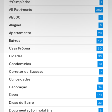
#Olimpíadas
1
AE Patrimonio
252
AE500
4
Aluguel
6
Apartamento
23
Bairros
49
Casa Própria
30
Cidades
33
Condomínios
61
Corretor de Sucesso
7
Curiosidades
4
Decoração
74
Dicas
178
Dicas do Bairro
33
Documentação Imobiliária
6