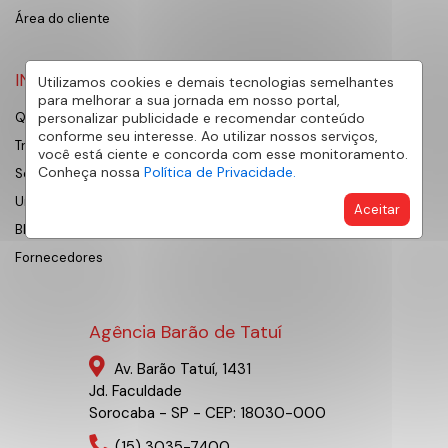
Área do cliente
INSTITUCIONAL
Utilizamos cookies e demais tecnologias semelhantes
para melhorar a sua jornada em nosso portal,
personalizar publicidade e recomendar conteúdo
Quem Somos
conforme seu interesse. Ao utilizar nossos serviços,
Trabalhe Conosco
você está ciente e concorda com esse monitoramento.
Conheça nossa
Política de Privacidade.
Sobre Sorocaba
Universidade AE
Aceitar
Blog
Fornecedores
Agência Barão de Tatuí
Av. Barão Tatuí, 1431
Jd. Faculdade
Sorocaba - SP - CEP: 18030-000
(15) 3035-7400