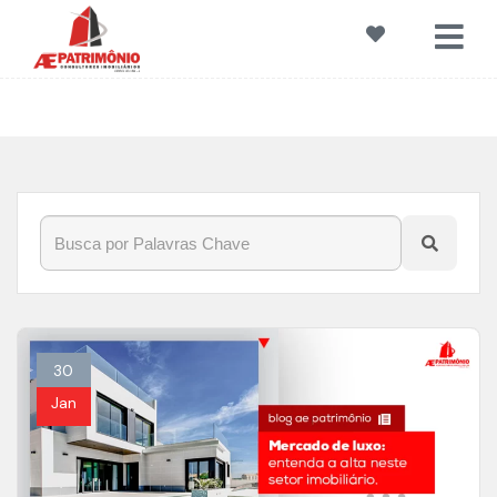
Início
»
Blog
»
#mercadofinanceiro
30
Jan