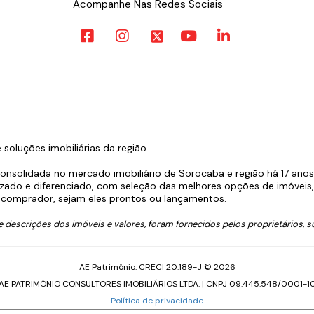
Acompanhe Nas Redes Sociais
oluções imobiliárias da região.
consolidada no mercado imobiliário de Sorocaba e região há 17 ano
zado e diferenciado, com seleção das melhores opções de imóveis, l
comprador, sejam eles prontos ou lançamentos.
descrições dos imóveis e valores, foram fornecidos pelos proprietários, su
AE Patrimônio. CRECI 20.189-J © 2026
AE PATRIMÔNIO CONSULTORES IMOBILIÁRIOS LTDA. | CNPJ 09.445.548/0001-1
Política de privacidade
Feito com
pelo time da
RocketImob | Site para Imobiliária