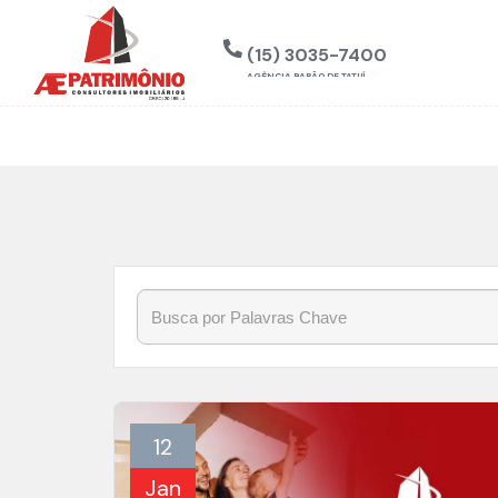
Início
»
Blog
»
#ZonaOesteDeSorocaba
(15) 3035-7400
AGÊNCIA BARÃO DE TATUÍ
12
Jan