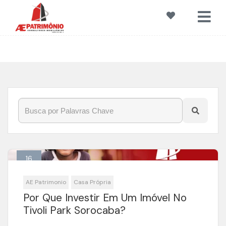
Início
»
Blog
»
#ExcelenteLocalização
16
Jan
AE Patrimonio
Casa Própria
Por Que Investir Em Um Imóvel No
Tivoli Park Sorocaba?