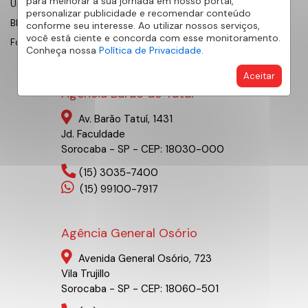
para melhorar a sua jornada em nosso portal,
Universidade AE
personalizar publicidade e recomendar conteúdo
Blog
conforme seu interesse. Ao utilizar nossos serviços,
você está ciente e concorda com esse monitoramento.
Fornecedores
Conheça nossa
Política de Privacidade.
Aceitar
Agência Barão de Tatuí
Av. Barão Tatuí, 1431
Jd. Faculdade
Sorocaba - SP - CEP: 18030-000
(15) 3035-7400
(15) 99100-7917
Agência General Osório
Avenida General Osório, 723
Vila Trujillo
Sorocaba - SP - CEP: 18060-501