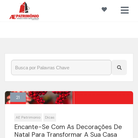
Início
»
Blog
»
#Decoração
21
Nov
AE Patrimonio
Dicas
Encante-Se Com As Decorações De
Natal Para Transformar A Sua Casa