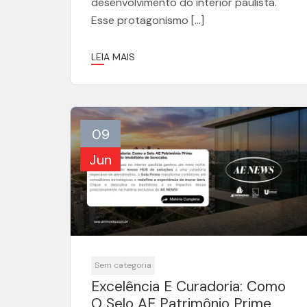
desenvolvimento do interior paulista.
Esse protagonismo […]
LEIA MAIS
09
Jun
Sem categoria
Excelência E Curadoria: Como
O Selo AE Patrimônio Prime