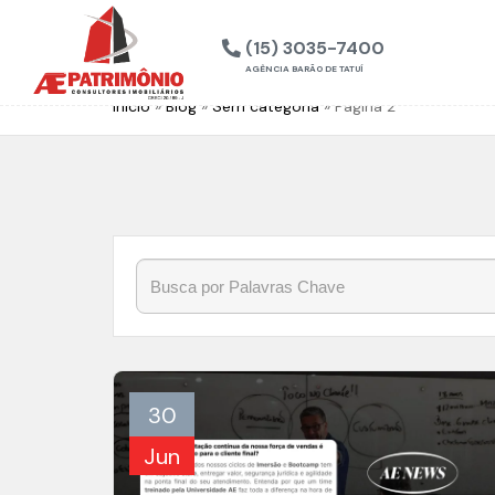
(15) 3035-7400
AGÊNCIA BARÃO DE TATUÍ
Início
»
Blog
»
Sem categoria
»
Página 2
30
Jun