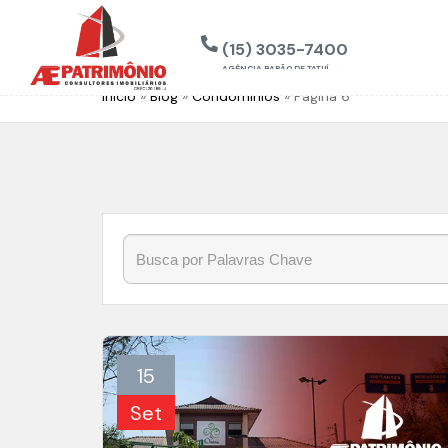
(15) 3035-7400
AGÊNCIA BARÃO DE TATUÍ
Início
»
Blog
»
Condomínios
»
Página 6
15
Set