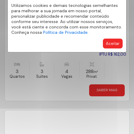
Utilizamos cookies e demais tecnologias semelhantes
CASA EM CONDOMÍNIO 3 SUÍTES CHÁCARA ONDINA
para melhorar a sua jornada em nosso portal,
288M²
personalizar publicidade e recomendar conteúdo
CHÁCARA ONDINA - SOROCABA
/SP
conforme seu interesse. Ao utilizar nossos serviços,
CHACARA ONDINA
você está ciente e concorda com esse monitoramento.
Cód.:
101750
Conheça nossa
Política de Privacidade.
Venda
R$ 3.500.000,00
Aceitar
Condomínio R$ 544,10
IPTU R$ 162,00
3
3
4
288
m²
Quartos
Suítes
Vagas
Privat.
SABER MAIS