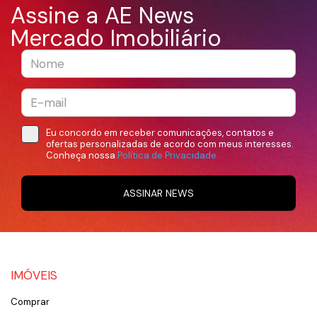
Assine a AE News
Mercado Imobiliário
Eu concordo em receber comunicações, contatos e
ofertas personalizadas de acordo com meus interesses.
Conheça nossa
Política de Privacidade.
ASSINAR NEWS
IMÓVEIS
Comprar