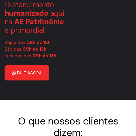
O atendimento
humanizado
aqui
na
AE Patrimônio
é primordial
Seg a Sex
08h às 18h
Sáb das
09h às 13h
Feriados das
09h às 13h
FALE AGORA
O que nossos clientes
dizem: