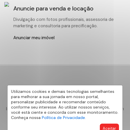
Anuncie para venda e locação
Divulgação com fotos profissionais, assessoria de
marketing e consultoria para precificação.
Anunciar meu imóvel
Utilizamos cookies e demais tecnologias semelhantes
Últimas do Blog
para melhorar a sua jornada em nosso portal,
personalizar publicidade e recomendar conteúdo
conforme seu interesse. Ao utilizar nossos serviços,
Informações para quem quer comprar, vender ou alugar um
você está ciente e concorda com esse monitoramento.
imóvel, dicas de decoração e dos melhores lugares de
Conheça nossa
Política de Privacidade.
Sorocaba e Região.
Aceitar