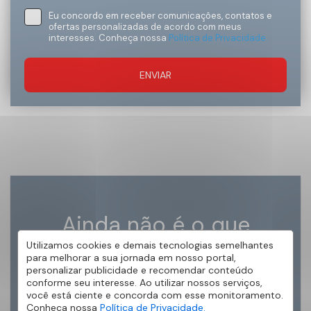
Eu concordo em receber comunicações, contatos e
ofertas personalizadas de acordo com meus
interesses. Conheça nossa
Política de Privacidade.
ENVIAR
Ainda não é o que
procurava?
Utilizamos cookies e demais tecnologias semelhantes
para melhorar a sua jornada em nosso portal,
personalizar publicidade e recomendar conteúdo
conforme seu interesse. Ao utilizar nossos serviços,
Nós podemos encontrar um lugar que
você está ciente e concorda com esse monitoramento.
combina com você!
Conheça nossa
Política de Privacidade.