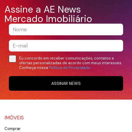
Assine a AE News
Mercado Imobiliário
Eu concordo em receber comunicações, contatos e
ofertas personalizadas de acordo com meus interesses.
Conheça nossa
Política de Privacidade.
ASSINAR NEWS
IMÓVEIS
Comprar