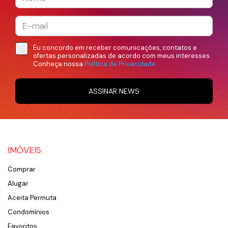
Eu concordo em receber comunicações, contatos e
ofertas personalizadas de acordo com meus interesses.
Conheça nossa
Política de Privacidade.
ASSINAR NEWS
IMÓVEIS
Comprar
Alugar
Aceita Permuta
Condomínios
Favoritos