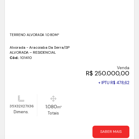
TERRENO ALVORADA 1.080M²
Alvorada - Aracoiaba Da Serra
/SP
ALVORADA – RESIDENCIAL
Cód.:
101410
Venda
R$ 250.000,00
+ IPTU R$ 478,62
35X32X27X36
1.080
m²
Dimens.
Totais
SABER MAIS