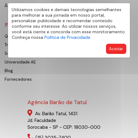
Área do cliente
Utilizamos cookies e demais tecnologias semelhantes
para melhorar a sua jornada em nosso portal,
personalizar publicidade e recomendar conteúdo
INSTITUCIONAL
conforme seu interesse. Ao utilizar nossos serviços,
você está ciente e concorda com esse monitoramento.
Quem Somos
Conheça nossa
Política de Privacidade.
Trabalhe Conosco
Aceitar
Sobre Sorocaba
Universidade AE
Blog
Fornecedores
Agência Barão de Tatuí
Av. Barão Tatuí, 1431
Jd. Faculdade
Sorocaba - SP - CEP: 18030-000
(15) 3035-7400