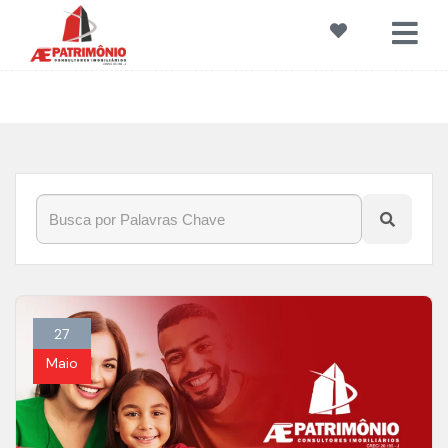
Início
»
Blog
»
ViverNaVilaBarão
27
Maio