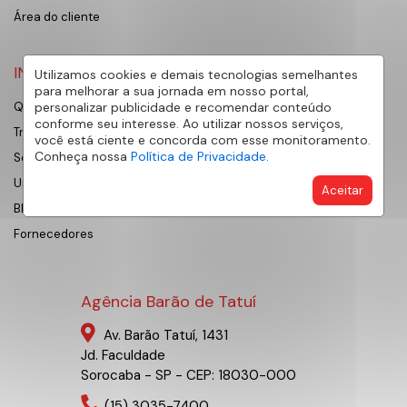
Área do cliente
INSTITUCIONAL
Utilizamos cookies e demais tecnologias semelhantes
para melhorar a sua jornada em nosso portal,
personalizar publicidade e recomendar conteúdo
Quem Somos
conforme seu interesse. Ao utilizar nossos serviços,
Trabalhe Conosco
você está ciente e concorda com esse monitoramento.
Conheça nossa
Política de Privacidade.
Sobre Sorocaba
Universidade AE
Aceitar
Blog
Fornecedores
Agência Barão de Tatuí
Av. Barão Tatuí, 1431
Jd. Faculdade
Sorocaba - SP - CEP: 18030-000
(15) 3035-7400