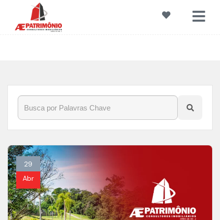
Início
»
Blog
»
ResidencialSaintPatrick
29
Abr