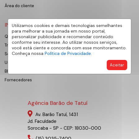
Área do cliente
INSTITUCIONAL
Utilizamos cookies e demais tecnologias semelhantes
para melhorar a sua jornada em nosso portal,
personalizar publicidade e recomendar conteúdo
Quem Somos
conforme seu interesse. Ao utilizar nossos serviços,
Trabalhe Conosco
você está ciente e concorda com esse monitoramento.
Conheça nossa
Política de Privacidade.
Sobre Sorocaba
Universidade AE
Aceitar
Blog
Fornecedores
Agência Barão de Tatuí
Av. Barão Tatuí, 1431
Jd. Faculdade
Sorocaba - SP - CEP: 18030-000
(15) 3035-7400