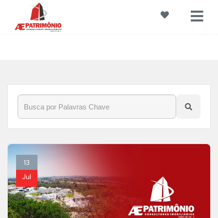
Início
»
Blog
»
RegiõesDeSorocaba
13
Jul