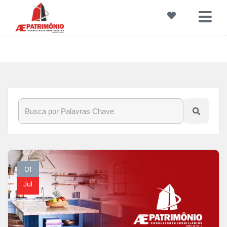
Início
»
Blog
»
ProjetoDeDecoração
01
Jul