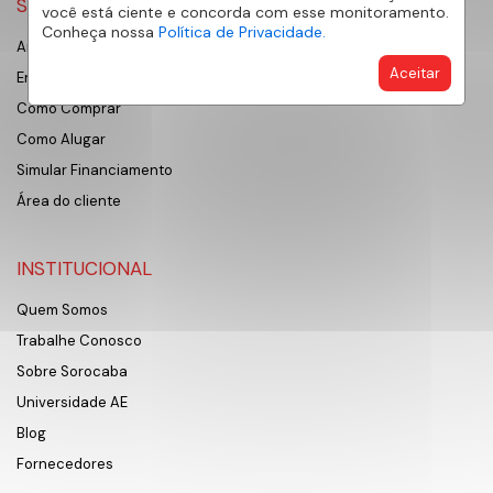
SERVIÇOS
você está ciente e concorda com esse monitoramento.
Conheça nossa
Política de Privacidade.
Anunciar Imóvel
Aceitar
Encontre Meu Imóvel
Como Comprar
Como Alugar
Simular Financiamento
Área do cliente
INSTITUCIONAL
Quem Somos
Trabalhe Conosco
Sobre Sorocaba
Universidade AE
Blog
Fornecedores